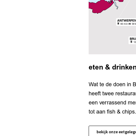
eten & drinke
Wat te de doen in B
heeft twee restauran
een verrassend men
tot aan fish & chips
bekijk onze eetgele