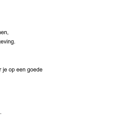
men,
eving.
r je op een goede
.