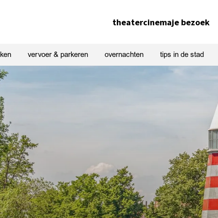
theater
cinema
je bezoek
nken
vervoer & parkeren
overnachten
tips in de stad