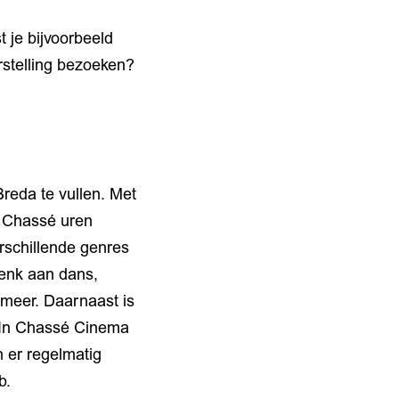
 je bijvoorbeeld
rstelling bezoeken?
reda te vullen. Met
j Chassé uren
rschillende genres
 denk aan dans,
 meer. Daarnaast is
d. In Chassé Cinema
 er regelmatig
b.