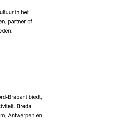
ltuur in het
en, partner of
heden.
rd-Brabant biedt,
iviteit. Breda
am, Antwerpen en