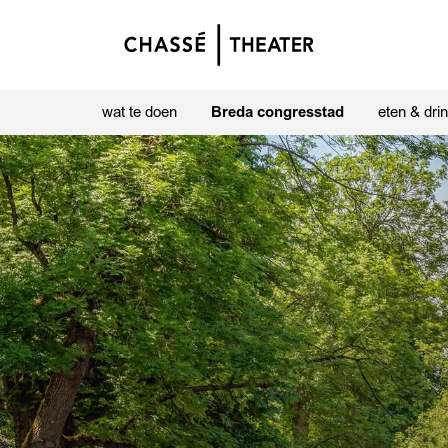
wat te doen
Breda congresstad
eten & dri