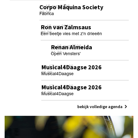
Corpo Máquina Society
za 15 aug 2026
20.30
Fábrica
Ron van Zalmsaus
za 15 aug 2026
20.30
Een beetje vies met z'n drieeën
Renan Almeida
za 15 aug 2026
21.30
Open Vensters'
Musical4Daagse 2026
ma 17 aug 2026
09.00
Musical4Daagse
Musical4Daagse 2026
ma 17 aug 2026
10.00
Musical4Daagse
bekijk volledige agenda