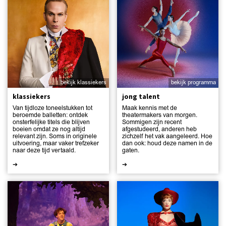
bekijk klassiekers
bekijk programma
klassiekers
jong talent
Van tijdloze toneelstukken tot
Maak kennis met de
beroemde balletten: ontdek
theatermakers van morgen.
onsterfelijke titels die blijven
Sommigen zijn recent
boeien omdat ze nog altijd
afgestudeerd, anderen heb
relevant zijn. Soms in originele
zichzelf het vak aangeleerd. Hoe
uitvoering, maar vaker trefzeker
dan ook: houd deze namen in de
naar deze tijd vertaald.
gaten.
➔
➔