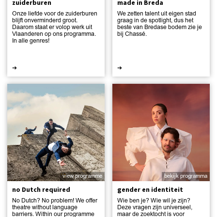
zuiderburen
made in Breda
Onze liefde voor de zuiderburen
We zetten talent uit eigen stad
blijft onverminderd groot.
graag in de spotlight, dus het
Daarom staat er volop werk uit
beste van Bredase bodem zie je
Vlaanderen op ons programma.
bij Chassé.
In alle genres!
➔
➔
view programme
bekijk programma
no Dutch required
gender en identiteit
No Dutch? No problem! We offer
Wie ben je? Wie wil je zijn?
theatre without language
Deze vragen zijn universeel,
barriers. Within our programme
maar de zoektocht is voor