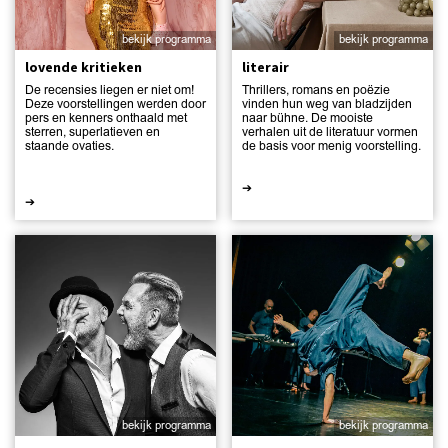
bekijk programma
bekijk programma
lovende kritieken
literair
De recensies liegen er niet om!
Thrillers, romans en poëzie
Deze voorstellingen werden door
vinden hun weg van bladzijden
pers en kenners onthaald met
naar bühne. De mooiste
sterren, superlatieven en
verhalen uit de literatuur vormen
staande ovaties.
de basis voor menig voorstelling.
➔
➔
bekijk programma
bekijk programma