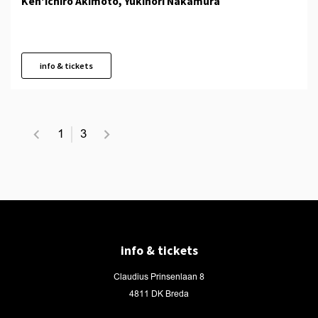
Ken'ichirô Akimoto, Yukinori Nakamura
info & tickets
1
3
info & tickets
Claudius Prinsenlaan 8
4811 DK Breda