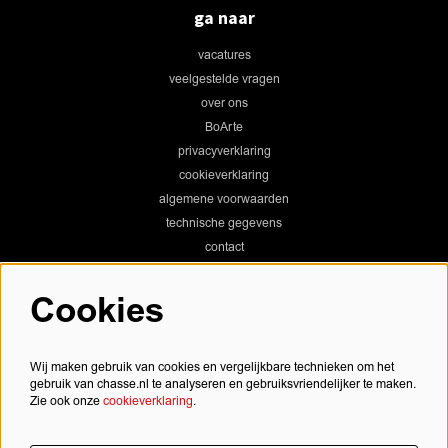
ga naar
vacatures
veelgestelde vragen
over ons
BoArte
privacyverklaring
cookieverklaring
algemene voorwaarden
technische gegevens
contact
Cookies
Chassé Theater
Wij maken gebruik van cookies en vergelijkbare technieken om het
gebruik van chasse.nl te analyseren en gebruiksvriendelijker te maken.
Zie ook onze
cookieverklaring
.
Chassé Cinema