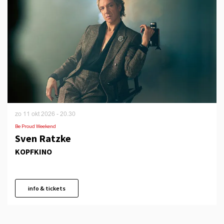
zo 11 okt 2026
- 20.30
Be Proud Weekend
Sven Ratzke
KOPFKINO
info & tickets