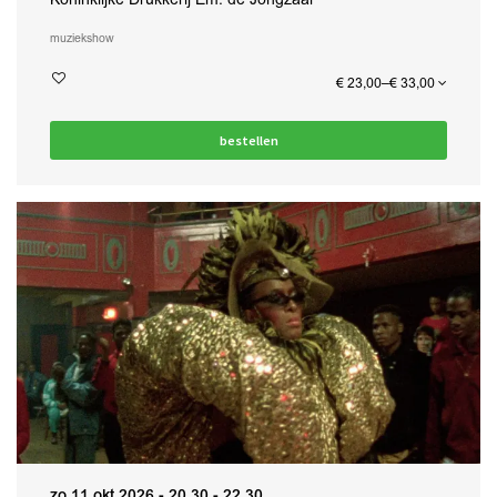
muziek
show
€ 23,00–€ 33,00
bestellen
zo 11 okt 2026
- 20.30 - 22.30