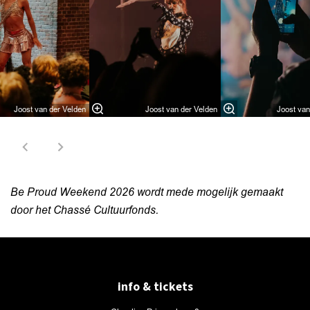
Joost van der Velden
Joost van der Velden
Joost van
Be Proud Weekend 2026 wordt mede mogelijk gemaakt
door het
Chassé Cultuurfonds.
info & tickets