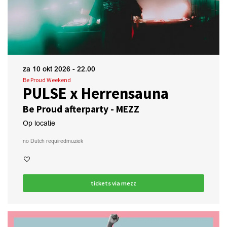
za 10 okt 2026
- 22.00
Be Proud Weekend
PULSE x Herrensauna
Be Proud afterparty - MEZZ
Op locatie
no Dutch required
muziek
tickets via mezz