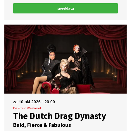
speeldata
za 10 okt 2026
- 20.00
Be Proud Weekend
The Dutch Drag Dynasty
Bald, Fierce & Fabulous