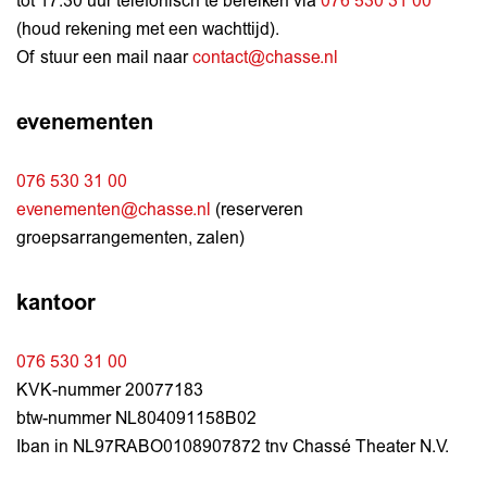
tot 17.30 uur telefonisch te bereiken via
076 530 31 00
(houd rekening met een wachttijd).
Of stuur een mail naar
contact@chasse.nl
evenementen
076 530 31 00
evenementen@chasse.nl
(reserveren
groepsarrangementen, zalen)
kantoor
076 530 31 00
KVK-nummer 20077183
btw-nummer NL804091158B02
Iban in NL97RABO0108907872 tnv Chassé Theater N.V.