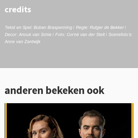
credits
Tekst en Spel: Boban Braspenning / Regie: Rutger de Bekker /
Decor: Anouk van Schie / Foto: Corné van der Stelt / Scenefoto’s:
Anne van Zantwijk
anderen bekeken ook
Overslaan