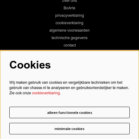
over ons
BoArte
privacyverklaring
cookieverklaring
algemene voorwaarden
technische gegevens
contact
Cookies
Chassé Theater
Wij maken gebruik van cookies en vergelijkbare technieken om het
gebruik van chasse.nl te analyseren en gebruiksvriendelijker te maken.
Zie ook onze
cookieverklaring
.
Chassé Cinema
alleen functionele cookies
minimale cookies
schrijf je in voor onze nieuwsbrief