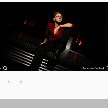
Overslaan
k
Anne van Zantwijk