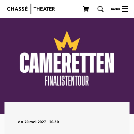
menu
do 20 mei 2027
- 20.30