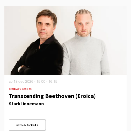
Overslaan
zo 13 dec 2026
- 15.00 - 16.15
Steinway Sessies
Transcending Beethoven (Eroica)
StarkLinnemann
info & tickets