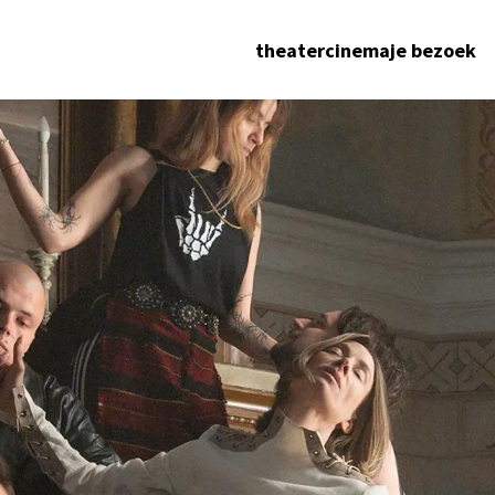
theater
cinema
je bezoek