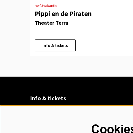
herfstvakantie
Pippi en de Piraten
Theater Terra
info & tickets
info & tickets
Claudius Prinsenlaan 8
4811 DK Breda
Cookie
076 530 31 00