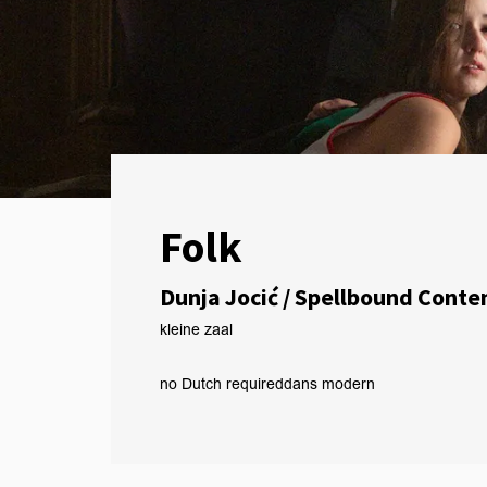
Folk
Dunja Jocić / Spellbound Conte
kleine zaal
no Dutch required
dans modern