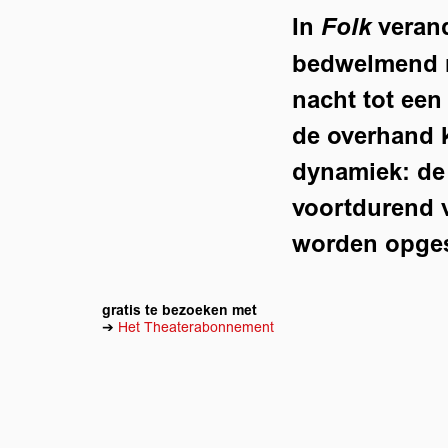
In
verand
Folk
bedwelmend ri
nacht tot een
de overhand kr
dynamiek: de 
voortdurend v
worden opges
gratis te bezoeken met
➔
Het Theaterabonnement