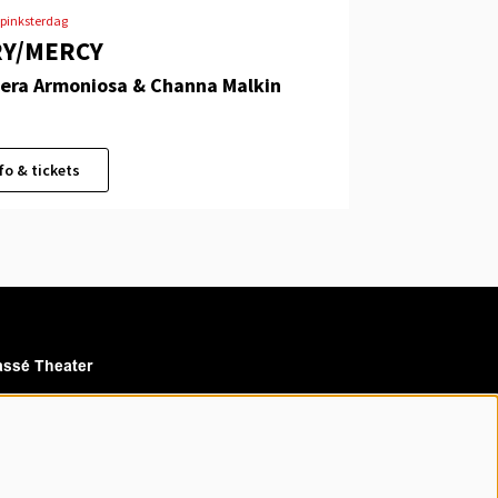
pinksterdag
Y/MERCY
fera Armoniosa & Channa Malkin
fo & tickets
ssé Theater
assé Cinema