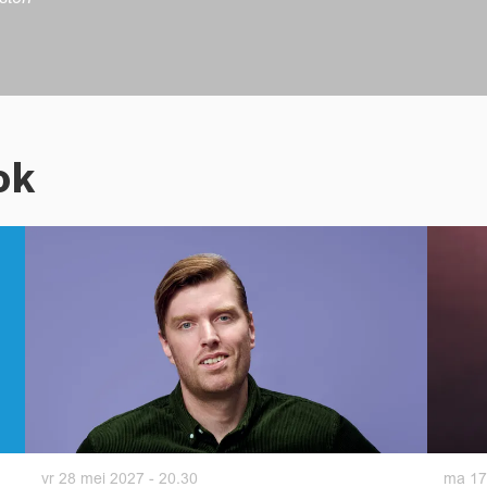
ok
vr 28 mei 2027
- 20.30
ma 17