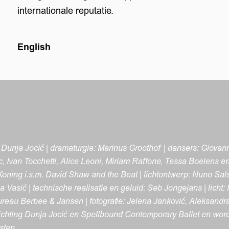
internationale reputatie.
English
: Dunja Jocić | dramaturgie: Marinus Groothof | dansers: Giovan
c, Ivan Tocchetti, Alice Leoni, Miriam Raffone, Tessa Boelen
Koning i.s.m. David Shaw and the Beat | lichtontwerp: Nuno Sals
Vasić | technische realisatie en geluid: Seb Jongejans | licht: Ni
reau Berbee & Jansen | fotografie: Jelena Janković, Aleksandra 
ichting Dunja Jocić en Spellbound Contemporary Ballet en wor
sten