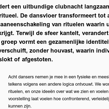
ert een uitbundige clubnacht langzaam
tueel. De dansvloer transformeert tot a
 aaneenschakeling van rituelen waarin u
ijgt. Terwijl de sfeer kantelt, verander
groep vormt een gezamenlijke identitei
erschuift, zonder houvast, waarin indi
lokt of afgestoten.
Acht dansers nemen je mee in een fysieke en mees
telkens volgens een andere logica ontvouwt. We w
rituelen, en onze ideeën over wat we zien en voele
voorstelling laat voelen hoe confronterend, verleidel
kunnen zijn.