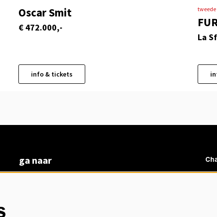
Oscar Smit
tweede 
FUR
€ 472.000,-
La S
info & tickets
in
ga naar
Cha
vacatures
veelgestelde vragen
over ons
s
Ch
BoArte