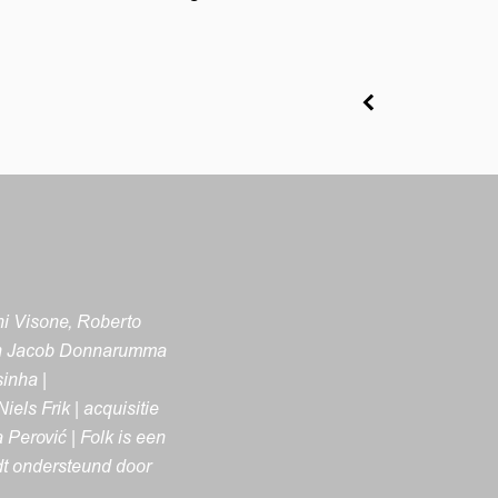
ni Visone, Roberto
s en Jacob Donnarumma
inha |
els Frik | acquisitie
Perović | Folk is een
dt ondersteund door