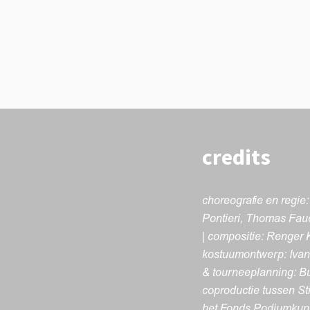
credits
choreografie en regie
Pontieri, Thomas Fau
| compositie: Renger 
kostuumontwerp: Ivana 
& tourneeplanning: Bu
coproductie tussen St
het Fonds Podiumkun