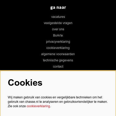
ga naar
vacatures
veelgestelde vragen
over ons
BoArte
privacyverklaring
cookieverklaring
algemene voorwaarden
technische gegevens
contact
Cookies
Chassé Theater
Wij maken gebruik van cookies en vergelijkbare technieken om het
gebruik van chasse.nl te analyseren en gebruiksvriendelijker te maken.
Zie ook onze
cookieverklaring
.
Chassé Cinema