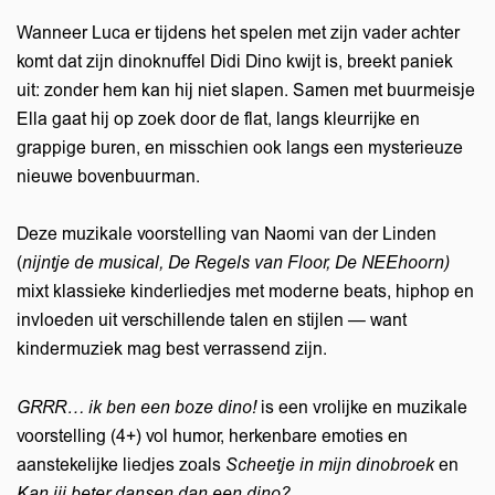
Wanneer Luca er tijdens het spelen met zijn vader achter
komt dat zijn dinoknuffel Didi Dino kwijt is, breekt paniek
uit: zonder hem kan hij niet slapen. Samen met buurmeisje
Ella gaat hij op zoek door de flat, langs kleurrijke en
grappige buren, en misschien ook langs een mysterieuze
nieuwe bovenbuurman.
Deze muzikale voorstelling van Naomi van der Linden
(
nijntje de musical, De Regels van Floor, De NEEhoorn)
mixt klassieke kinderliedjes met moderne beats, hiphop en
invloeden uit verschillende talen en stijlen — want
kindermuziek mag best verrassend zijn.
GRRR… ik ben een boze dino!
is een vrolijke en muzikale
voorstelling (4+) vol humor, herkenbare emoties en
aanstekelijke liedjes zoals
Scheetje in mijn dinobroek
en
Kan jij beter dansen dan een dino?.