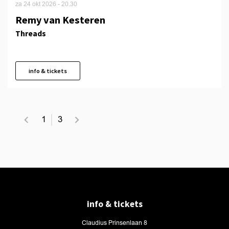
za 24 okt 2026
- 20.30
Remy van Kesteren
Threads
info & tickets
1
3
info & tickets
Claudius Prinsenlaan 8