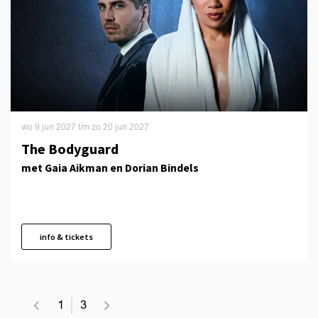
wo 9 jun 2027
t/m
zo 20 jun 2027
The Bodyguard
met Gaia Aikman en Dorian Bindels
info & tickets
1
3