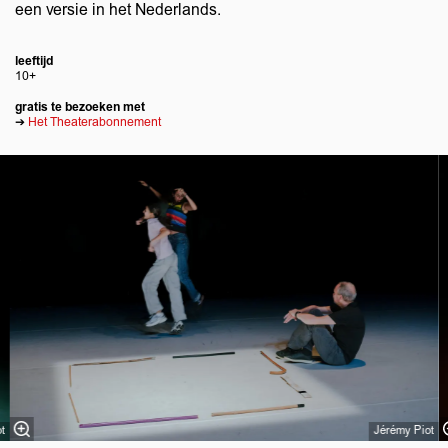
een versie in het Nederlands.
leeftijd
10+
gratis te bezoeken met
➔
Het Theaterabonnement
Overslaan
t
Jérémy Piot