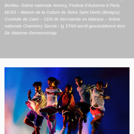
Bonlieu -Scène nationale Annecy, Festival d’Automne à Paris,
MC93 –
Maison de la Culture de Seine Saint Denis (Bobigny),
Comédie de Caen – CDN de
Normandie en Malraux – Scène
nationale Chambéry Savoie /
tg STAN wordt gesubsidieerd door
De Vlaamse Gemeenschap