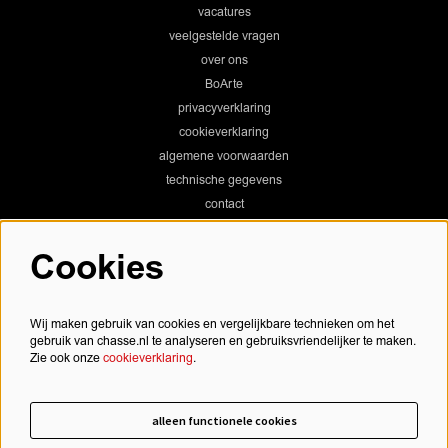
vacatures
veelgestelde vragen
over ons
BoArte
privacyverklaring
cookieverklaring
algemene voorwaarden
technische gegevens
contact
Cookies
Chassé Theater
Wij maken gebruik van cookies en vergelijkbare technieken om het
gebruik van chasse.nl te analyseren en gebruiksvriendelijker te maken.
Zie ook onze
cookieverklaring
.
Chassé Cinema
alleen functionele cookies