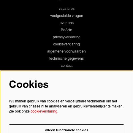
vacatures
veelgestelde vragen
over ons
BoArte
privacyverklaring
cookieverklaring
algemene voorwaarden
technische gegevens
contact
Cookies
Chassé Theater
Wij maken gebruik van cookies en vergelijkbare technieken om het
gebruik van chasse.nl te analyseren en gebruiksvriendelijker te maken.
Zie ook onze
cookieverklaring
.
Chassé Cinema
alleen functionele cookies