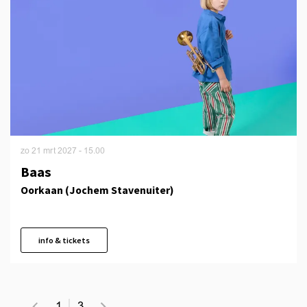
zo 21 mrt 2027
- 15.00
Baas
Oorkaan (Jochem Stavenuiter)
info & tickets
1
3