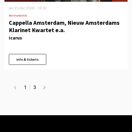
wo 23 dec 2026
- 19.30
kerstvakantie
Cappella Amsterdam, Nieuw Amsterdams
Klarinet Kwartet e.a.
Icarus
info & tickets
1
3