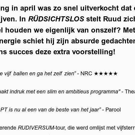
ling in april was zo snel uitverkocht da
ijven. In
stelt Ruud zic
RÜDSICHTSLOS
el houden we eigenlijk van onszelf? M
nergie schiet hij zijn absurde gedachte
ns succes deze extra voorstelling!
e vijf ballen en ga het zelf zien”
- NRC ★★★★★
kt indruk met een slim en ambitieus programma"
- The
PT is nu al een van de beste van het jaar”
- Parool
derende
RUDIVERSUM
-tour, die werd omlijst met vijfste