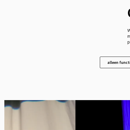
W
m
p
alleen funct
Overslaan