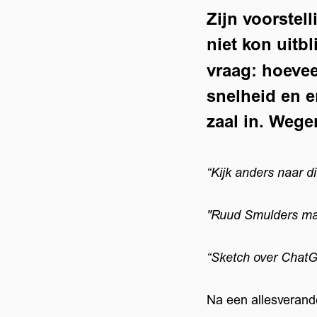
Zijn voorstel
niet kon uitbl
vraag: hoeve
snelheid en e
zaal in. Wege
“Kijk anders naar di
"Ruud Smulders maa
“Sketch over ChatG
Na een allesveran