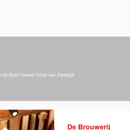
jn de Boer / beeld: Anne van Zantwijk
De Brouwerij