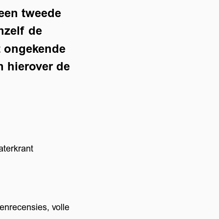
t een tweede
hzelf de
et ongekende
n hierover de
aterkrant
rrenrecensies, volle