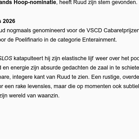
ands Hoop-nominatie
, heeft Ruud zijn stem gevonden.
s 2026
Ruud nogmaals genomineerd voor de VSCD Cabaretprijzen
oor de Poelifinario in de categorie Enterainment.
SLOS
katapulteert hij zijn elastische lijf weer over het 
en energie zijn absurde gedachten de zaal in te schieten
re, integere kant van Ruud te zien. Een rustige, overd
oor een rake levensles, maar die op momenten ook subtie
zijn wereld van waanzin.