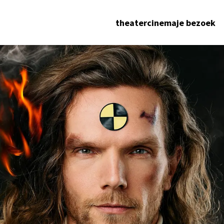
theater
cinema
je bezoek