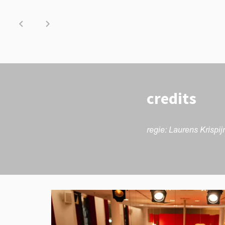
credits
regie: Laurens Krispi