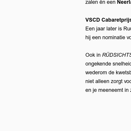
zalen én een
Neerl
VSCD Cabaretprij
Een jaar later is 
hij een nominatie v
Ook in
RÜDSICHT
ongekende snelheid 
wederom de kwetsba
niet alleen zorgt v
en je meeneemt in 