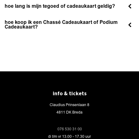
hoe lang is mijn tegoed of cadeaukaart geldig?
hoe koop ik een Chassé Cadeaukaart of Podium
Cadeaukaart?
info & tickets
Claudius Prinsenlaan 8
4811 DK Breda
076 530 31 00
di t/m vr 13.00 - 17.30 uur