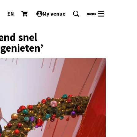
EN
My venue
menu
end snel
 genieten’