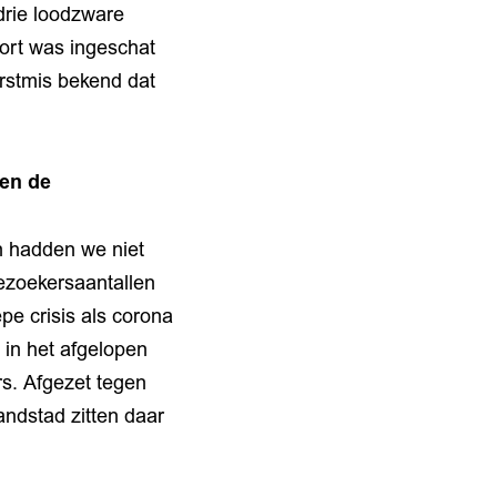
drie loodzware
kort was ingeschat
rstmis bekend dat
 en de
n hadden we niet
bezoekersaantallen
pe crisis als corona
 in het afgelopen
rs. Afgezet tegen
ndstad zitten daar