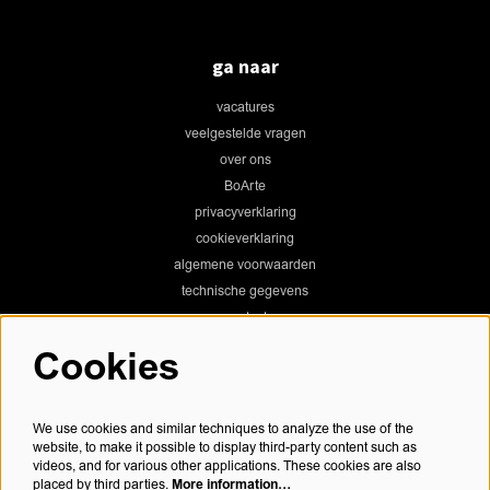
ga naar
vacatures
veelgestelde vragen
over ons
BoArte
privacyverklaring
cookieverklaring
algemene voorwaarden
technische gegevens
contact
Cookies
Chassé Theater
We use cookies and similar techniques to analyze the use of the
website, to make it possible to display third-party content such as
videos, and for various other applications. These cookies are also
More information…
placed by third parties.