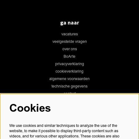
ga naar
vacatures
veelgestelde vragen
over ons
BoArte
privacyverklaring
cookieverklaring
algemene voorwaarden
technische gegevens
contact
Cookies
Chassé Theater
We use cookies and similar techniques to analyze the use of the
website, to make it possible to display third-party content such as
videos, and for various other applications. These cookies are also