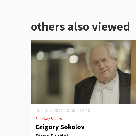
others also viewed
Skip
Fri 4 Jun 2027
20.30 - 22.10
Steinway Sessies
Grigory Sokolov