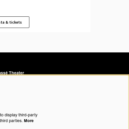
ta & tickets
ssé Theater
assé Cinema
o display third-party
third parties.
More