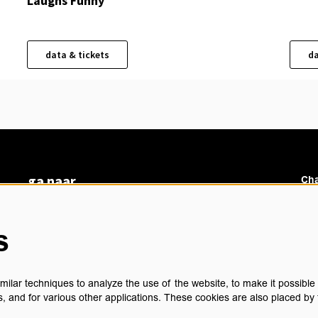
Laughs Funny
data & tickets
da
ga naar
Cha
vacatures
veelgestelde vragen
s
over ons
Ch
BoArte
privacyverklaring
ilar techniques to analyze the use of the website, to make it possible t
cookieverklaring
, and for various other applications. These cookies are also placed by 
algemene voorwaarden