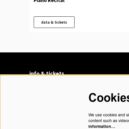
Piano Recital
data & tickets
info & tickets
Claudius Prinsenlaan 8
4811 DK Breda
Cookie
076 530 31 00
di t/m vr 13.00 - 17.30 uur
We use cookies and sim
content such as videos
information…