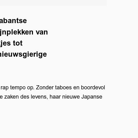
rabantse
ijnplekken van
jes tot
 nieuwsgierige
n rap tempo op. Zonder taboes en boordevol
eve zaken des levens, haar nieuwe Japanse