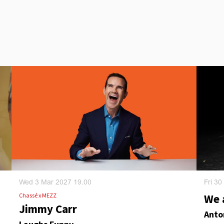
Wed 3 Mar 2027
19.00
Fri 3
Chassé x MEZZ
We 
Jimmy Carr
Anto