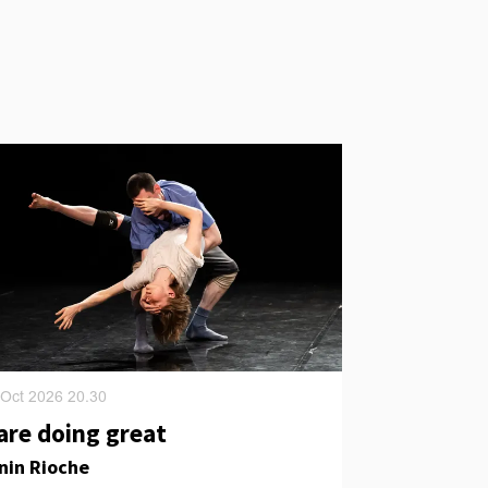
0 Oct 2026
20.30
are doing great
nin Rioche