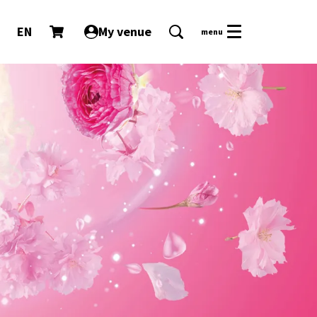
EN
My venue
menu