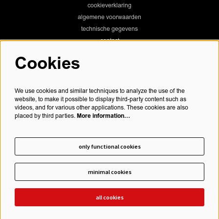
cookieverklaring
algemene voorwaarden
technische gegevens
contact
Cookies
Chassé Theater
We use cookies and similar techniques to analyze the use of the
website, to make it possible to display third-party content such as
videos, and for various other applications. These cookies are also
More information…
placed by third parties.
Chassé Cinema
only functional cookies
minimal cookies
schrijf je in voor onze nieuwsbrief
all cookies