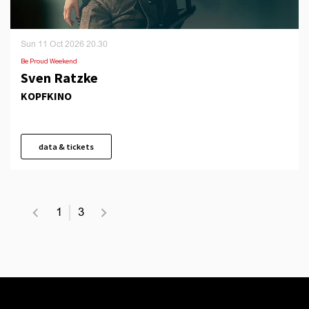
Sun 11 Oct 2026
20.30
Be Proud Weekend
Sven Ratzke
KOPFKINO
data & tickets
1
3