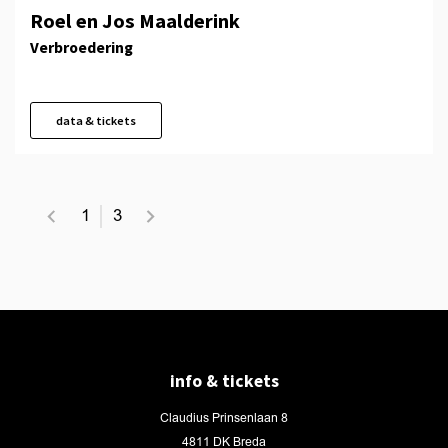
Roel en Jos Maalderink
Verbroedering
data & tickets
1
3
info & tickets
Claudius Prinsenlaan 8
4811 DK Breda