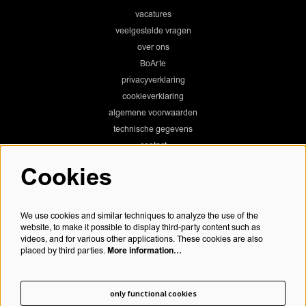
vacatures
veelgestelde vragen
over ons
BoArte
privacyverklaring
cookieverklaring
algemene voorwaarden
technische gegevens
contact
Cookies
Chassé Theater
We use cookies and similar techniques to analyze the use of the
website, to make it possible to display third-party content such as
videos, and for various other applications. These cookies are also
More information…
placed by third parties.
Chassé Cinema
only functional cookies