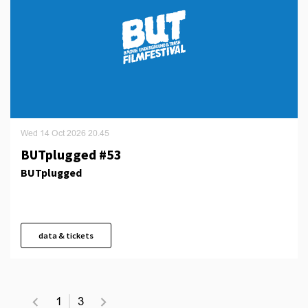
Wed 14 Oct 2026
20.45
BUTplugged #53
BUTplugged
data & tickets
1
3