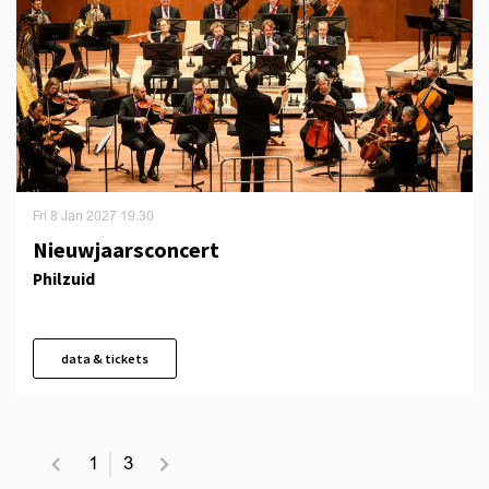
Fri 8 Jan 2027
19.30
Nieuwjaarsconcert
Philzuid
data & tickets
1
3