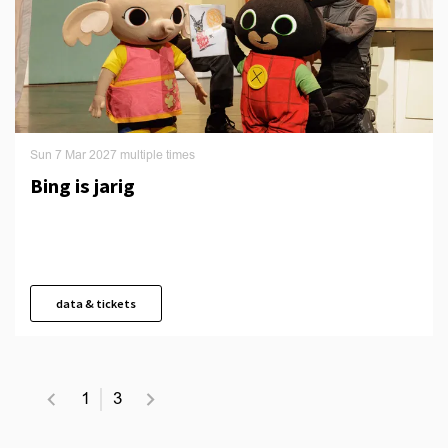
Sun 7 Mar 2027
multiple times
Bing is jarig
data & tickets
1
3