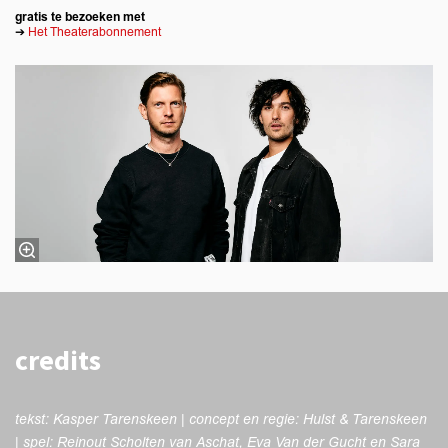
gratis te bezoeken met
➔
Het Theaterabonnement
credits
tekst: Kasper Tarenskeen | concept en regie: Hulst & Tarenskeen
| spel: Reinout Scholten van Aschat, Eva Van der Gucht en Sara