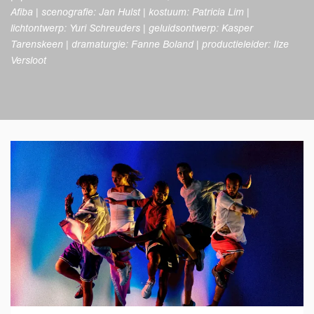
Afiba | scenografie: Jan Hulst | kostuum: Patricia Lim |
lichtontwerp: Yuri Schreuders | geluidsontwerp: Kasper
Tarenskeen | dramaturgie: Fanne Boland | productieleider: Ilze
Versloot