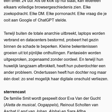
een timer. 24 uur. Als de klok op nul staat, kan iedereen
elkaars volledige browsergeschiedenis zien. Elke
zoekopdracht. Elke DM. Elke pornonacht. Elke vraag die je
ooit aan Google of ChatGPT stelde.
Terwijl buiten de totale anarchie uitbreekt, laptops worden
verbrand en datacenters bestormd, probeert het gezin
binnen de schade te beperken. Kleine bekentenissen
groeien uit tot pijnlijke onthullingen. Fantasieën worden
uitgesproken, zogenaamd zonder oordeel. En terwijl hun
huwelijk langzaam afbrokkelt, heeft hun puberdochter een
ander probleem. Ondertussen heeft hun dochter nog maar
één doel: zo snel mogelijk haar digitale onschuld verliezen.
sterrencast
De familie Smit wordt gespeelt door Eva Van der Gucht
(
Aletta de musical
,
Oogappels
), Reinout Scholten van
Aschat (
Land van Johan
,
Alpha
) en Sara Afiba