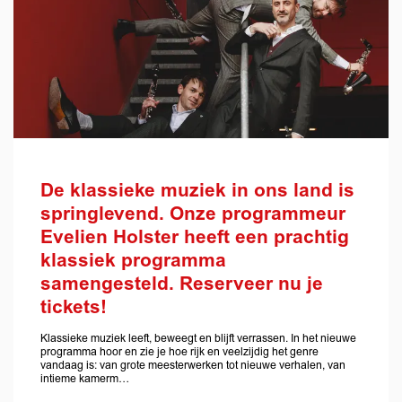
De klassieke muziek in ons land is
springlevend. Onze programmeur
Evelien Holster heeft een prachtig
klassiek programma
samengesteld. Reserveer nu je
tickets!
Klassieke muziek leeft, beweegt en blijft verrassen. In het nieuwe
programma hoor en zie je hoe rijk en veelzijdig het genre
vandaag is: van grote meesterwerken tot nieuwe verhalen, van
intieme kamerm…