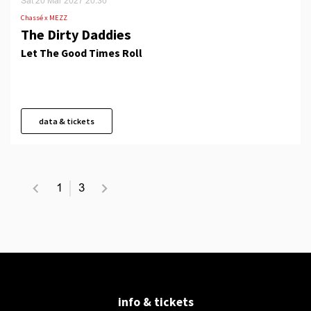
Sat 20 Mar 2027
20.30
Chassé x MEZZ
The Dirty Daddies
Let The Good Times Roll
data & tickets
1
3
info & tickets