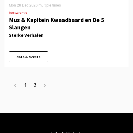
Mon 28 Dec 2026
multiple times
kerstvakantie
Mus & Kapitein Kwaadbaard en De 5
Slangen
Sterke Verhalen
data & tickets
1
3