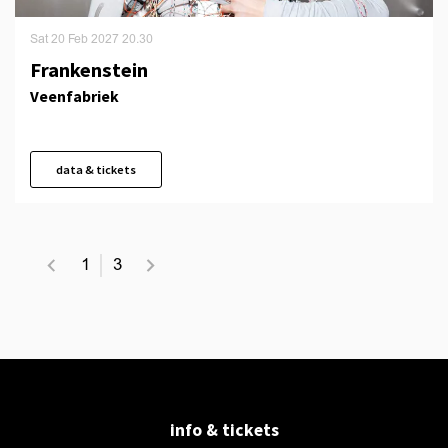
Sat 20 Feb 2027
20.30
Frankenstein
Veenfabriek
data & tickets
1
3
info & tickets