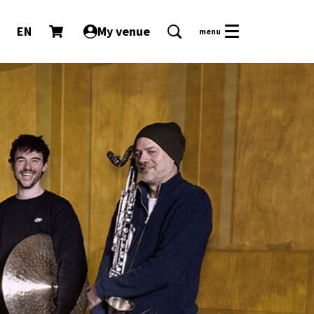
EN
My venue
menu