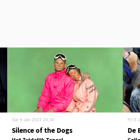
Sat 9 Jan 2027
20.30
Fri 8
Silence of the Dogs
De 
Het Zuidelijk Toneel
Colle