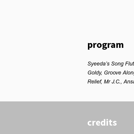
program
Syeeda’s Song Flute
Goldy, Groove Along
Relief, Mr J.C., An
credits