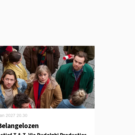
 Jan 2027
20.30
Belangelozen
ctief T & T, Via Rudolphi Producties