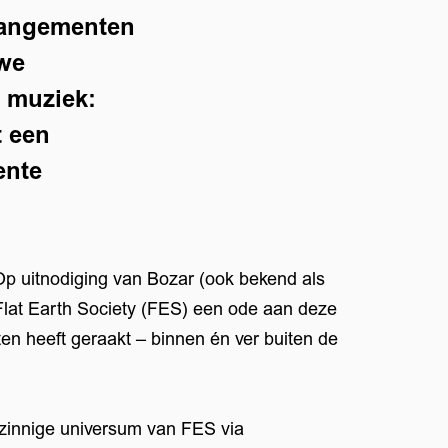
rrangementen
uwe
s muziek:
t een
ente
Op uitnodiging van Bozar (ook bekend als
Flat Earth Society (FES) een ode aan deze
ten heeft geraakt – binnen én ver buiten de
nzinnige universum van FES via