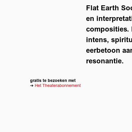
Flat Earth So
en interpreta
composities. 
intens, spiri
eerbetoon aan
resonantie.
gratis te bezoeken met
➔
Het Theaterabonnement