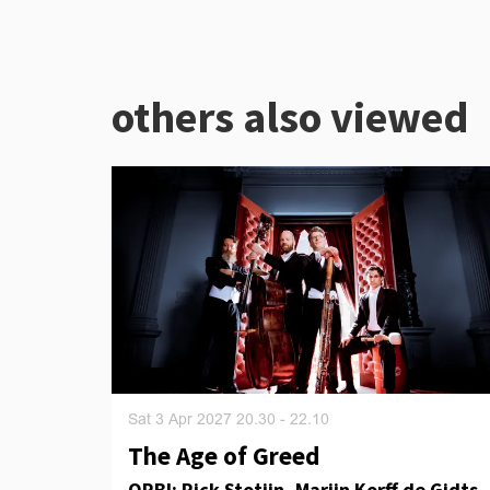
others also viewed
Skip
Sat 3 Apr 2027
20.30 - 22.10
The Age of Greed
ORBI: Rick Stotijn, Marijn Korff de Gidts,