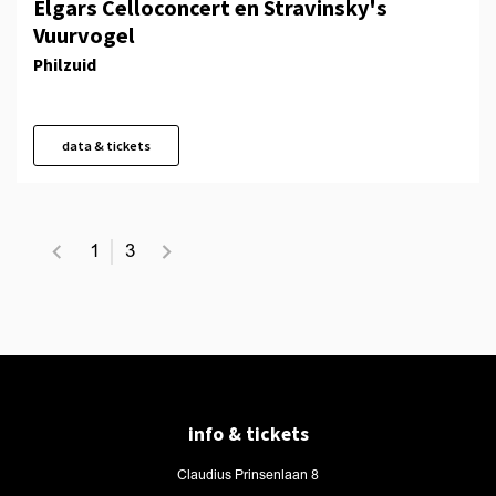
Elgars Celloconcert en Stravinsky's
Vuurvogel
Philzuid
data & tickets
1
3
info & tickets
Claudius Prinsenlaan 8