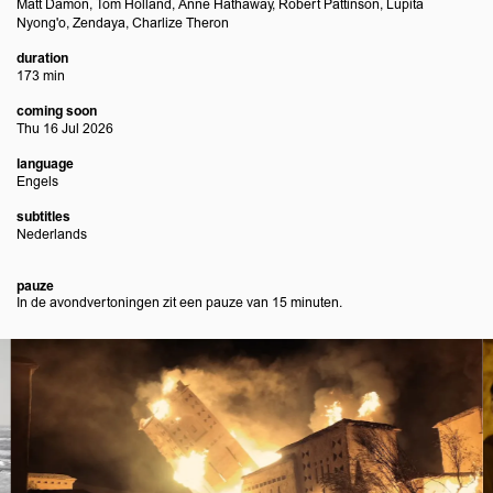
Matt Damon, Tom Holland, Anne Hathaway, Robert Pattinson, Lupita
Nyong'o, Zendaya, Charlize Theron
duration
173 min
coming soon
Thu 16 Jul 2026
language
Engels
subtitles
Nederlands
pauze
In de avondvertoningen zit een pauze van 15 minuten.
Skip