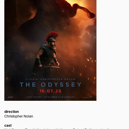
Zoom
in
direction
Christopher Nolan
cast