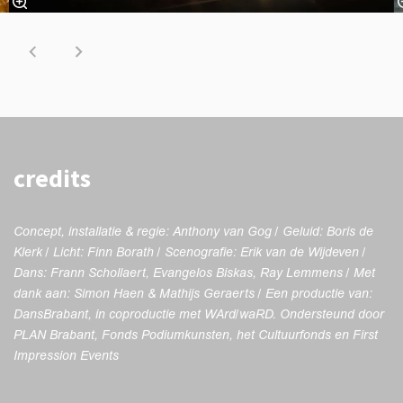
credits
Concept, installatie & regie: Anthony van Gog / Geluid: Boris de
Klerk / Licht: Finn Borath / Scenografie: Erik van de Wijdeven /
Dans: Frann Schollaert, Evangelos Biskas, Ray Lemmens / Met
dank aan: Simon Haen & Mathijs Geraerts / Een productie van:
DansBrabant, in coproductie met WArd/waRD. Ondersteund door
PLAN Brabant, Fonds Podiumkunsten, het Cultuurfonds en First
Impression Events