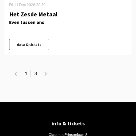
Fri 11 Dec 2026
20.30
Het Zesde Metaal
Even tussen ons
data & tickets
1
3
info & tickets
Claudius Prinsenlaan 8