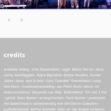
credits
artistieke leiding: Joris Nassenstein / regie: Marco Gerris / dans:
Lenny Avantaggiato, Kayra Bayraktar, Emma Houston, Oumar
Jalloh / dans, spel & tekst: Gary 'Duimalot' Gravenbeek / zang:
Noa Koch / muzieksamenstelling: Jan Pieter Koch / decor- en
kostuumontwerp: Dieuweke van Reij / lichtontwerp: Tim van ‘t Hof
/ geluid: Koen Keevel / arrangementen: Toek Numan / producent:
Het Balletorkest in samenwerking met ISH Dance Collective /
publiciteitsbeeld: Michel Schnater (foto) en Gijs Kuijper (artwork)