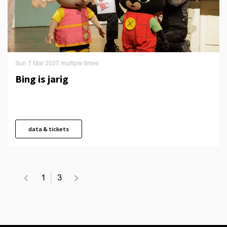
Sun 7 Mar 2027
multiple times
Bing is jarig
data & tickets
1
3