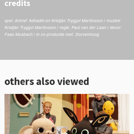
credits
spel: Achref Adhadhi en Kristján Tryggvi Martinsson / muziek:
Kristján Tryggvi Martinsson / regie: Paul van der Laan / decor:
Faas Musbach / in co-productie met: 2turvenhoog
others also viewed
Skip