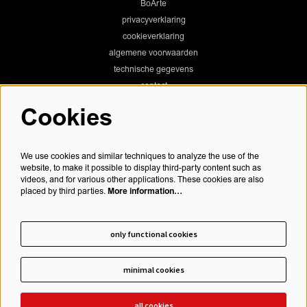
BoArte
privacyverklaring
cookieverklaring
algemene voorwaarden
technische gegevens
contact
Cookies
Chassé Theater
We use cookies and similar techniques to analyze the use of the
website, to make it possible to display third-party content such as
videos, and for various other applications. These cookies are also
More information…
placed by third parties.
Chassé Cinema
only functional cookies
minimal cookies
schrijf je in voor onze nieuwsbrief
all cookies