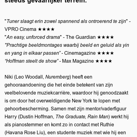
steeds gevaarlijker terrein.
"
Tuner slaagt erin zowel spannend als ontroerend te zijn
" -
VPRO Cinema ★★★★
"
An easy, unforced drama
" - The Guardian ★★★★
"Prachtige beeldmontages waarbij beeld en geluid als yin
en yang in elkaar passen”
- Cinemagazine ​★★★★
“Hoffman steelt de show”
- ​Max Magazine ​★★★★
Niki (Leo Woodall,
Nuremberg
) heeft een
gehooraandoening die het einde betekent van zijn
veelbelovende muziekcarrière, waardoor hij genoodzaakt
is om door het overweldigende New York te lopen met
gehoorbescherming. Samen met zijn mentor/vaderfiguur
Harry (Dustin Hoffman,
The Graduate, Rain Man
) werkt hij
als pianostemmer en komt zo in contact met Ruthie
(Havana Rose Liu), een studente muziek met wie hij een