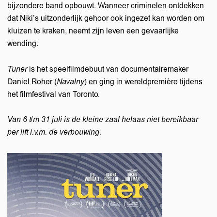
bijzondere band opbouwt. Wanneer criminelen ontdekken
dat Niki’s uitzonderlijk gehoor ook ingezet kan worden om
kluizen te kraken, neemt zijn leven een gevaarlijke
wending.
Tuner
is het speelfilmdebuut van documentairemaker
Daniel Roher (
Navalny
) en ging in wereldpremière tijdens
het filmfestival van Toronto.
Van 6 t/m 31 juli is de kleine zaal helaas niet bereikbaar
per lift i.v.m. de verbouwing.
m
Zoom
in