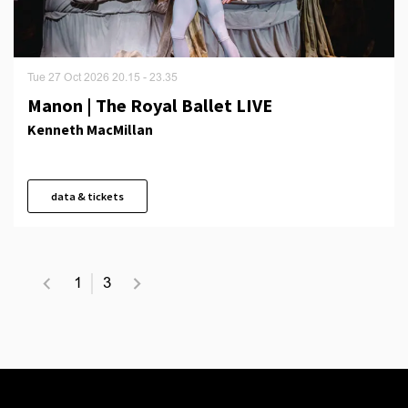
Tue 27 Oct 2026
20.15 - 23.35
Manon | The Royal Ballet LIVE
Kenneth MacMillan
data & tickets
1
3