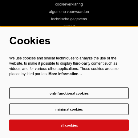
cookieverklaring
algemene voorwaarden
technische gegevens
contact
Cookies
Chassé Theater
We use cookies and similar techniques to analyze the use of the
website, to make it possible to display third-party content such as
videos, and for various other applications. These cookies are also
More information…
placed by third parties.
Chassé Cinema
only functional cookies
minimal cookies
schrijf je in voor onze nieuwsbrief
all cookies