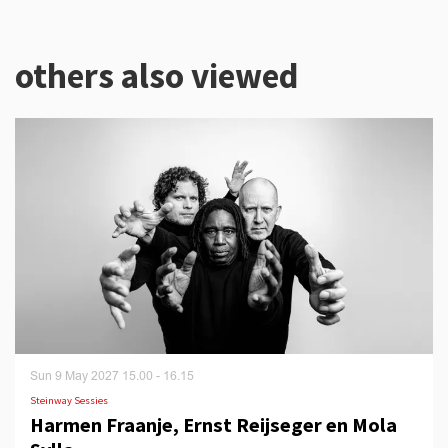
others also viewed
Skip
Sun 9 May 2027
15.00 - 16.15
Steinway Sessies
Harmen Fraanje, Ernst Reijseger en Mola