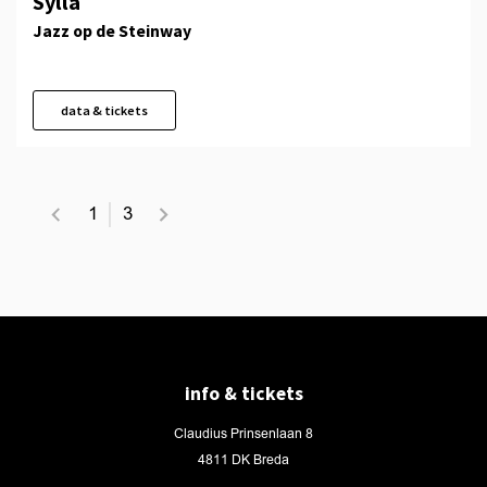
Sylla
Jazz op de Steinway
data & tickets
1
3
info & tickets
Claudius Prinsenlaan 8
4811 DK Breda