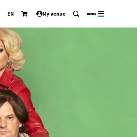
EN
My venue
menu