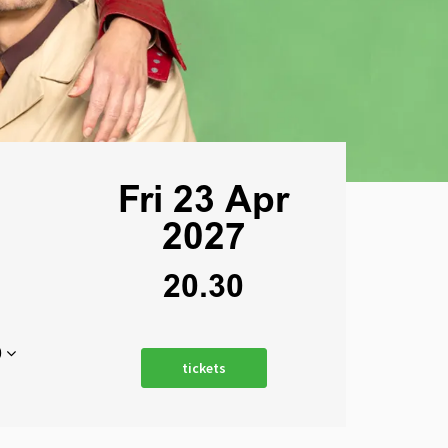
Fri 23 Apr
2027
20.30
0
tickets