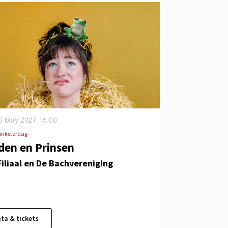
6 May 2027
15.00
pinksterdag
den en Prinsen
Filiaal en De Bachvereniging
ta & tickets