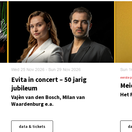
Wed 25 Nov 2026
-
Sun 29 Nov 2026
Sun 1
Evita in concert – 50 jarig
eerste 
Mei
jubileum
Het 
Vajèn van den Bosch, Milan van
Waardenburg e.a.
data & tickets
da