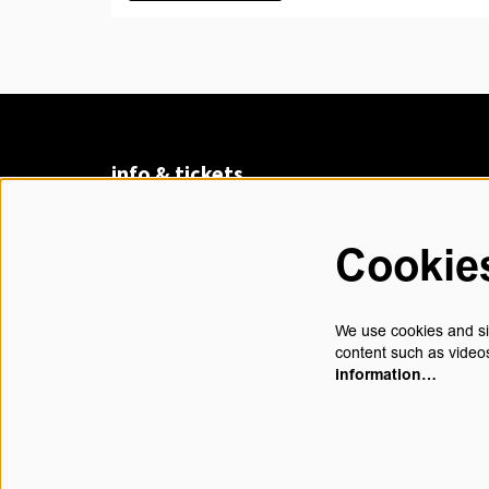
info & tickets
Claudius Prinsenlaan 8
4811 DK Breda
Cookie
076 530 31 00
di t/m vr 13.00 - 17.30 uur
We use cookies and sim
content such as videos
information…
contact@chasse.nl