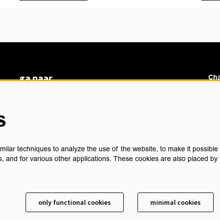
ga naar
Cha
vacatures
veelgestelde vragen
s
over ons
Ch
BoArte
privacyverklaring
ilar techniques to analyze the use of the website, to make it possible t
cookieverklaring
, and for various other applications. These cookies are also placed by 
algemene voorwaarden
technische gegevens
sch
contact
only functional cookies
minimal cookies