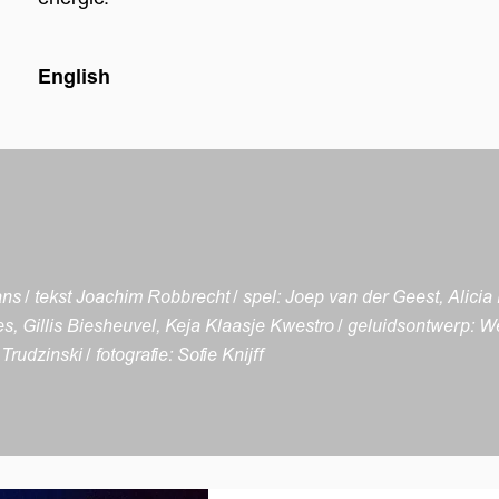
English
s / tekst Joachim Robbrecht / spel: Joep van der Geest, Alici
es, Gillis Biesheuvel, Keja Klaasje Kwestro / geluidsontwerp: We
udzinski / fotografie: Sofie Knijff