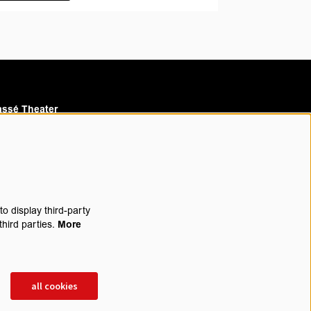
ssé Theater
assé Cinema
o display third-party
third parties.
More
rijf je in voor onze nieuwsbrief
all cookies