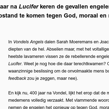
jaar na
keren de gevallen engel
Lucifer
pstand te komen tegen God, moraal en 
In
Vondels Angels
dalen Sarah Moeremans en Joachi
diepten van de hel. Abseilen maar, met het voltalli
heetste lavameren vissen ze de rebellerende engel
Lucifer
. Weet je nog hoe die daar terechtkwamen?
waanzinnige beslissing om de onvolmaakte mens bo
feedback
zou je zeggen, maar nee).
En kijk nu, 400 jaar na Vondel, lijkt het erop dat de 
medemens volledig verzaakt. Met vlammende woorde
nemen de engelen het opnieuw op tegen God, moraa