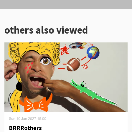
others also viewed
Skip
Sun 10 Jan 2027
15.00
BRRRothers