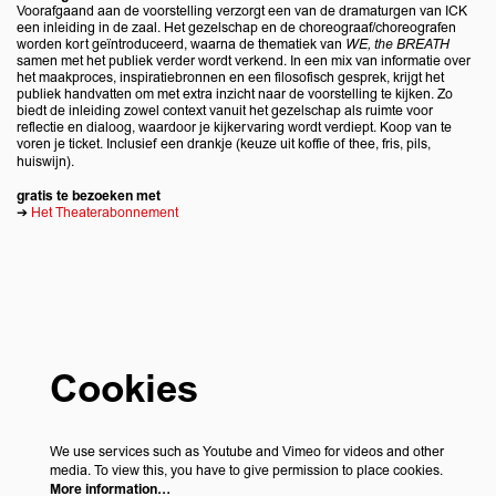
Zoom
Voorafgaand aan de voorstelling verzorgt een van de dramaturgen van ICK
in
een inleiding in de zaal. Het gezelschap en de choreograaf/choreografen
worden kort geïntroduceerd, waarna de thematiek van
WE, the BREATH
samen met het publiek verder wordt verkend. In een mix van informatie over
het maakproces, inspiratiebronnen en een filosofisch gesprek, krijgt het
publiek handvatten om met extra inzicht naar de voorstelling te kijken. Zo
biedt de inleiding zowel context vanuit het gezelschap als ruimte voor
reflectie en dialoog, waardoor je kijkervaring wordt verdiept. Koop van te
voren je ticket. Inclusief een drankje (keuze uit koffie of thee, fris, pils,
huiswijn).
gratis te bezoeken met
➔
Het Theaterabonnement
Cookies
We use services such as Youtube and Vimeo for videos and other
media. To view this, you have to give permission to place cookies.
More information…