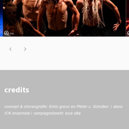
credits
concept & choreografie: Emio greco en Pieter c. Scholten / dans:
ICK ensemble / campagnebeeld: luca villa