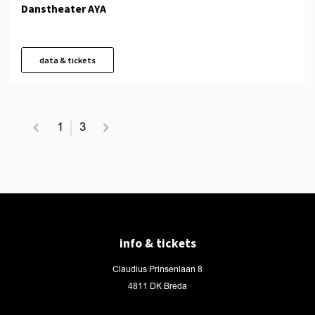
Danstheater AYA
data & tickets
1
3
info & tickets
Claudius Prinsenlaan 8
4811 DK Breda