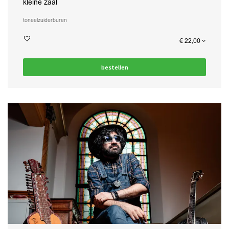
kleine zaal
toneel
zuiderburen
€ 22,00
bestellen