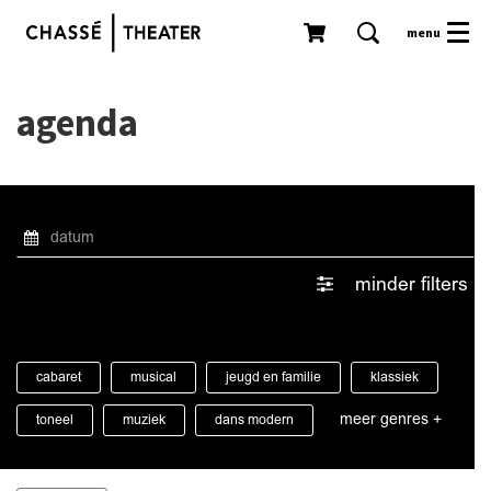
menu
agenda
minder filters
cabaret
musical
jeugd en familie
klassiek
meer genres +
toneel
muziek
dans modern