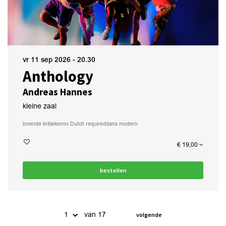
vr 11 sep 2026
- 20.30
Anthology
Andreas Hannes
kleine zaal
lovende kritieken
no Dutch required
dans modern
€ 19,00
bestellen
van 17
volgende