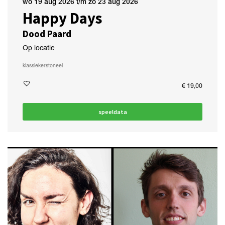
wo 19 aug 2026
t/m
zo 23 aug 2026
Happy Days
Dood Paard
Op locatie
klassiekers
toneel
€ 19,00
speeldata