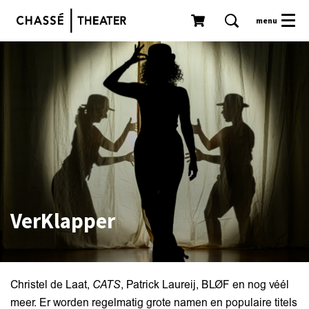
menu
VerKlapper
Christel de Laat,
CATS
, Patrick Laureij, BLØF en nog véél
meer. Er worden regelmatig grote namen en populaire titels