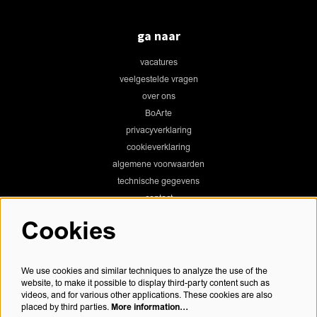
ga naar
vacatures
veelgestelde vragen
over ons
BoArte
privacyverklaring
cookieverklaring
algemene voorwaarden
technische gegevens
contact
Cookies
Chassé Theater
We use cookies and similar techniques to analyze the use of the
website, to make it possible to display third-party content such as
videos, and for various other applications. These cookies are also
More information…
placed by third parties.