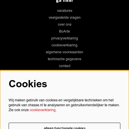
vacatures
veelgestelde vragen
over ons
BoArte
privacyverklaring
cookieverklaring
algemene voorwaarden
technische gegevens
contact
Cookies
Chassé Theater
Wij maken gebruik van cookies en vergelijkbare technieken om het
gebruik van chasse.nl te analyseren en gebruiksvriendelijker te maken.
Zie ook onze
cookieverklaring
.
Chassé Cinema
alleen functionele cookies