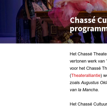
Chassé Cu
programm
Het Chassé Theater
vertonen werk van 
voor het Chassé Th
(
Theateralliantie
) w
zoals
Augustus Ok
van la Mancha
.
Het Chassé Cultuur