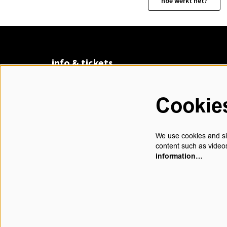
hoe werkt het?
info & tickets
Claudius Prinsenlaan 8
4811 DK Breda
Cookie
076 530 31 00
di t/m vr 13.00 - 17.30 uur
We use cookies and sim
content such as videos
information…
contact@chasse.nl