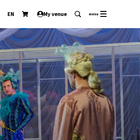
EN
My venue
menu