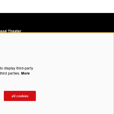
ssé Theater
assé Cinema
o display third-party
third parties.
More
rijf je in voor onze nieuwsbrief
all cookies