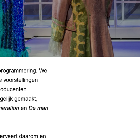
 programmering. We
 voorstellingen
roducenten
gelijk gemaakt,
neration
en
De man
serveert daarom en