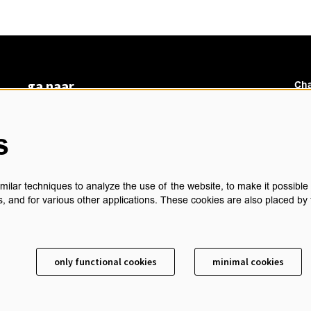
ga naar
Cha
vacatures
veelgestelde vragen
s
over ons
Ch
BoArte
privacyverklaring
ilar techniques to analyze the use of the website, to make it possible t
cookieverklaring
, and for various other applications. These cookies are also placed by 
algemene voorwaarden
technische gegevens
sch
contact
only functional cookies
minimal cookies