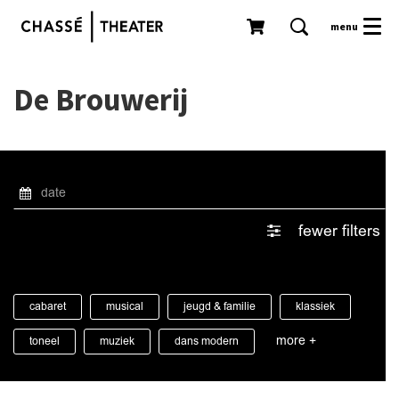
menu
De Brouwerij
fewer filters
cabaret
musical
jeugd & familie
klassiek
more +
toneel
muziek
dans modern