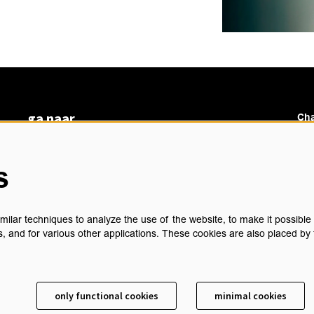
ga naar
Cha
vacatures
veelgestelde vragen
s
over ons
Ch
BoArte
privacyverklaring
ilar techniques to analyze the use of the website, to make it possible t
cookieverklaring
, and for various other applications. These cookies are also placed by 
algemene voorwaarden
technische gegevens
sch
contact
only functional cookies
minimal cookies