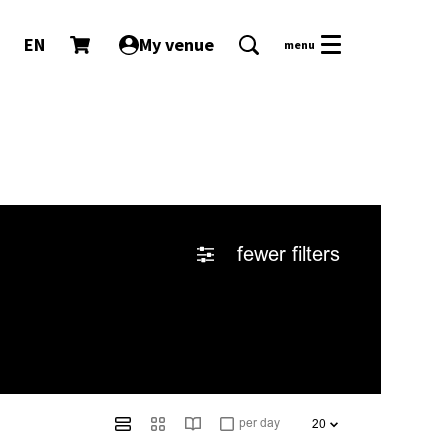
EN
My venue
menu
fewer filters
per day