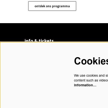
ontdek ons programma
info & tickets
Claudius Prinsenlaan 8
4811 DK Breda
Cookie
076 530 31 00
di t/m vr 13.00 - 17.30 uur
We use cookies and sim
content such as videos
information…
contact@chasse.nl