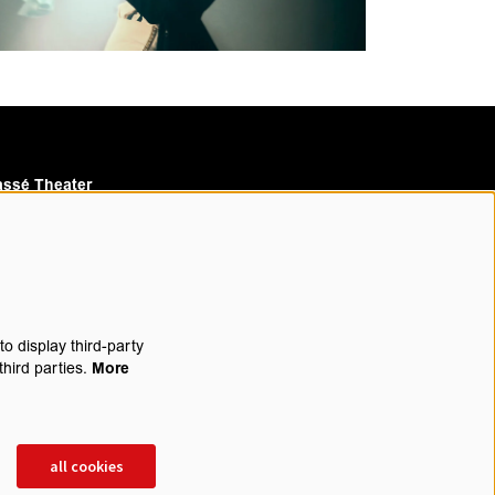
ssé Theater
assé Cinema
o display third-party
third parties.
More
rijf je in voor onze nieuwsbrief
all cookies