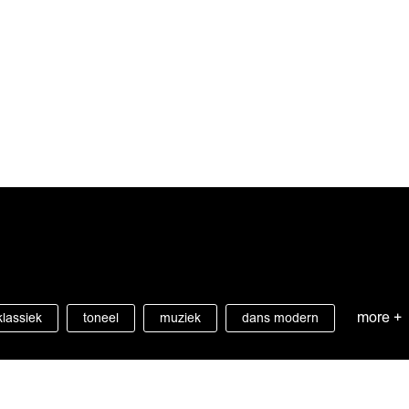
more +
klassiek
toneel
muziek
dans modern