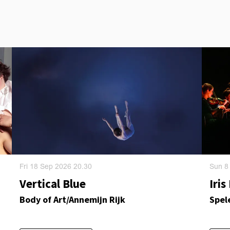
Fri 18 Sep 2026
20.30
Sun 8
Vertical Blue
Iri
Body of Art/Annemijn Rijk
Spel