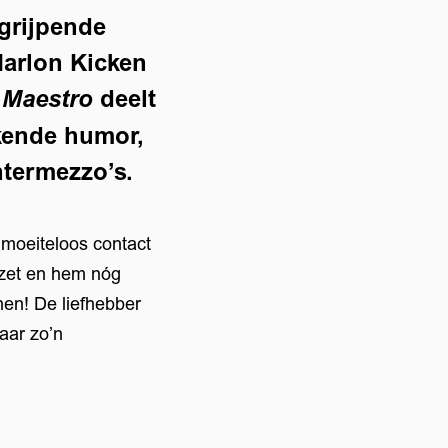
grijpende
Marlon Kicken
n
deelt
Maestro
rkende humor,
ntermezzo’s.
j moeiteloos contact
ezet en hem nóg
hen! De liefhebber
aar zo’n