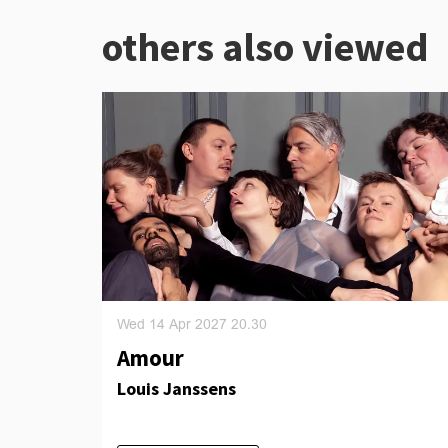
others also viewed
Skip
Wed 14 Apr 2027
20.30
Amour
Louis Janssens