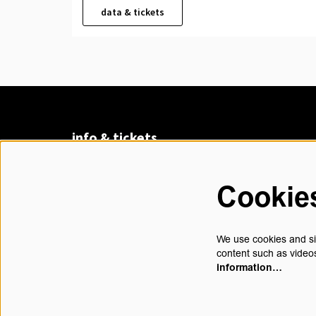
data & tickets
info & tickets
Claudius Prinsenlaan 8
4811 DK Breda
Cookie
076 530 31 00
di t/m vr 13.00 - 17.30 uur
We use cookies and sim
content such as videos
information…
contact@chasse.nl