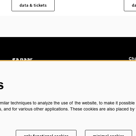
data & tickets
da
ga naar
Cha
vacatures
veelgestelde vragen
s
over ons
Ch
BoArte
privacyverklaring
ilar techniques to analyze the use of the website, to make it possible t
cookieverklaring
, and for various other applications. These cookies are also placed by 
algemene voorwaarden
technische gegevens
sch
contact