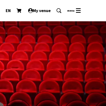
EN
My venue
menu