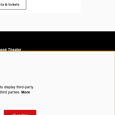
ta & tickets
ssé Theater
assé Cinema
o display third-party
third parties.
More
rijf je in voor onze nieuwsbrief