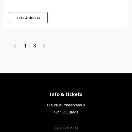
data & tickets
1
3
info & tickets
Claudius Prinsenlaan 8
4811 DK Breda
076 530 31 00