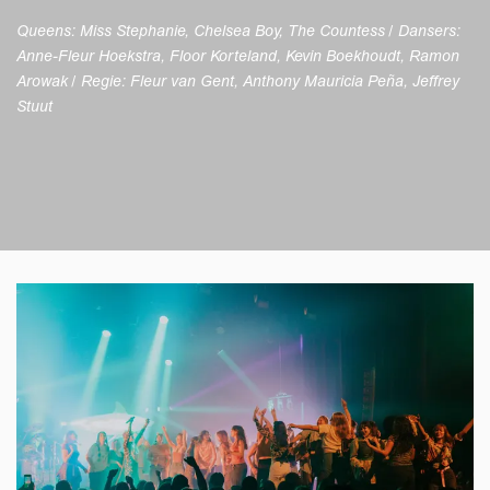
Queens: Miss Stephanie, Chelsea Boy, The Countess / Dansers:
Anne-Fleur Hoekstra, Floor Korteland, Kevin Boekhoudt, Ramon
Arowak / Regie: Fleur van Gent, Anthony Mauricia Peña, Jeffrey
Stuut