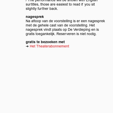
/ The performance will be shown with English
surtitles, those are easiest to read if you sit
slightly further back.
nagesprek
Na afloop van de voorstelling is er een nagesprek
met de gehele cast van de voorstelling. Het
nagesprek vindt plaats op De Verdieping en is
gratis toegankelijk. Reserveren is niet nodig.
gratis te bezoeken met
➔
Het Theaterabonnement