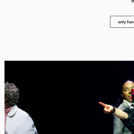
i
only fun
Skip