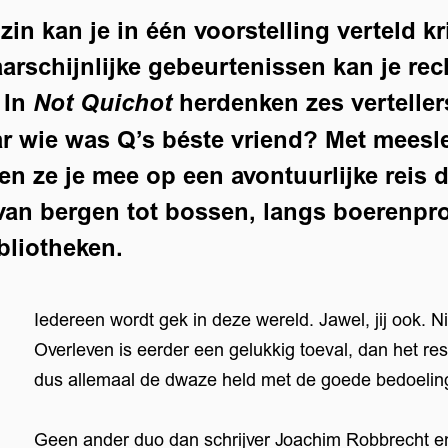
in kan je in één voorstelling verteld k
rschijnlijke gebeurtenissen kan je rech
 In
herdenken zes vertelle
Not Quichot
ar wie was Q’s béste vriend? Met mees
n ze je mee op een avontuurlijke reis 
van bergen tot bossen, langs boerenpr
bliotheken.
Iedereen wordt gek in deze wereld. Jawel, jij ook. N
Overleven is eerder een gelukkig toeval, dan het r
dus allemaal de dwaze held met de goede bedoelin
Geen ander duo dan schrijver Joachim Robbrecht 