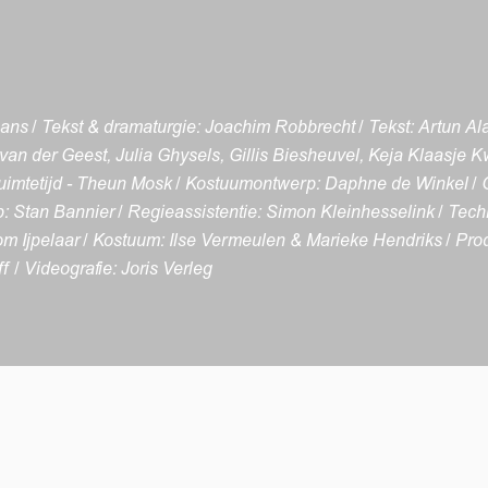
s / Tekst & dramaturgie: Joachim Robbrecht / Tekst: Artun Alas
van der Geest, Julia Ghysels, Gillis Biesheuvel, Keja Klaasje K
uimtetijd - Theun Mosk / Kostuumontwerp: Daphne de Winkel / 
p: Stan Bannier / Regieassistentie: Simon Kleinhesselink / Tech
 Ijpelaar / Kostuum: Ilse Vermeulen & Marieke Hendriks / Prod
ff / Videografie: Joris Verleg