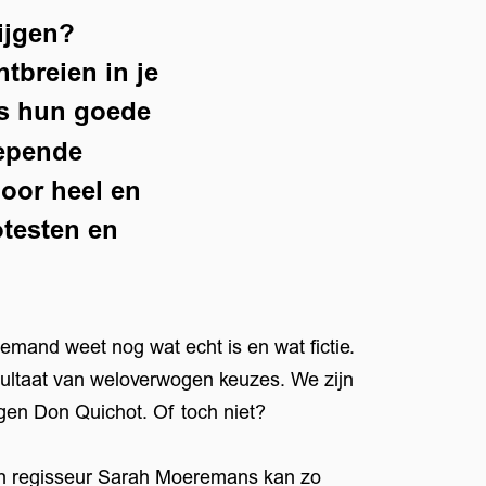
rijgen?
tbreien in je
rs hun goede
lepende
door heel en
otesten en
iemand weet nog wat echt is en wat fictie.
esultaat van weloverwogen keuzes. We zijn
gen Don Quichot. Of toch niet?
en regisseur Sarah Moeremans kan zo