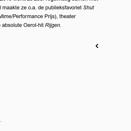
l maakte ze o.a. de publieksfavoriet
Shut
me/Performance Prijs), theater
 absolute Oerol-hit
Rijgen
.
Zoom
in
.