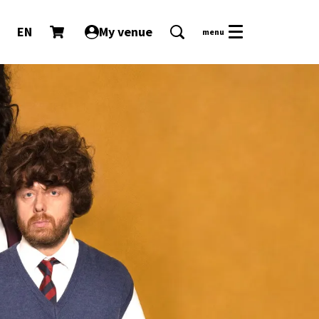
EN
My venue
menu