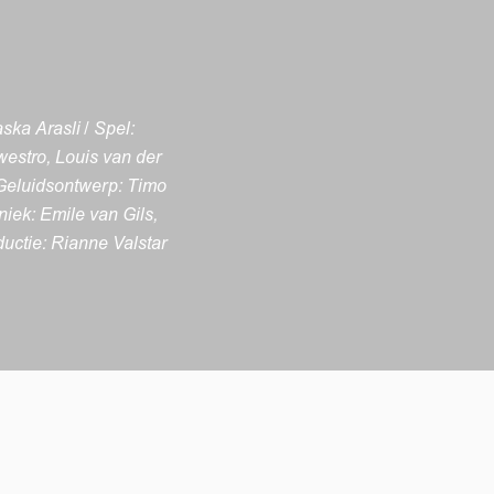
ka Arasli / Spel:
westro, Louis van der
Geluidsontwerp: Timo
niek: Emile van Gils,
uctie: Rianne Valstar