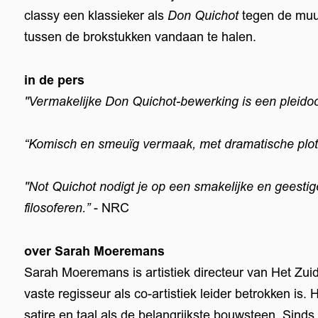
classy een klassieker als
Don Quichot
tegen de muur
tussen de brokstukken vandaan te halen.
in de pers
"Vermakelijke Don Quichot-bewerking is een pleidoo
“Komisch en smeuïg vermaak, met dramatische plott
"Not Quichot nodigt je op een smakelijke en geestige 
filosoferen.”
- NRC
over Sarah Moeremans
Sarah Moeremans is artistiek directeur van Het Zuid
vaste regisseur als co-artistiek leider betrokken is. 
satire en taal als de belangrijkste bouwsteen. Sin