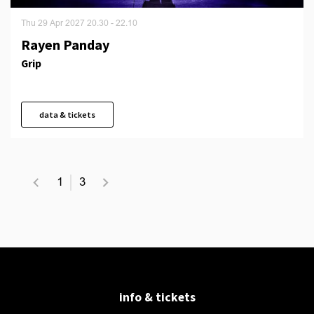
Thu 29 Apr 2027
20.30 - 22.10
Rayen Panday
Grip
data & tickets
1
3
info & tickets