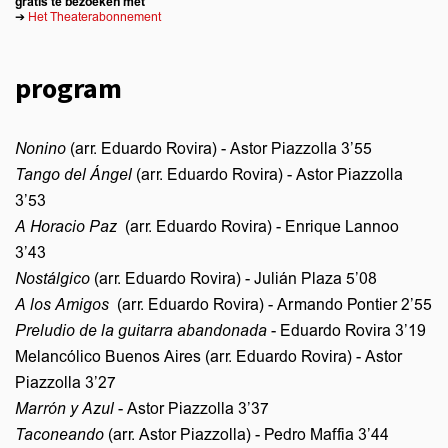
gratis te bezoeken met
➔
Het Theaterabonnement
program
Nonino
(arr. Eduardo Rovira) - Astor Piazzolla 3’55
Tango del Ángel
(arr. Eduardo Rovira) - Astor Piazzolla
3’53
A Horacio Paz
(arr. Eduardo Rovira) - Enrique Lannoo
3’43
Nostálgico
(arr. Eduardo Rovira) - Julián Plaza 5’08
A los Amigos
(arr. Eduardo Rovira) - Armando Pontier 2’55
Preludio de la guitarra abandonada
- Eduardo Rovira 3’19
Melancólico Buenos Aires (arr. Eduardo Rovira) - Astor
Piazzolla 3’27
Marrón y Azul
- Astor Piazzolla 3’37
Taconeando
(arr. Astor Piazzolla) - Pedro Maffia 3’44