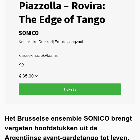
Piazzolla – Rovira:
The Edge of Tango
SONICO
Koninklijke Drukkerij Em. de Jongzaal
klassiek
muziek
Vlaams
€ 35,00
tickets
Het Brusselse ensemble SONICO brengt
vergeten hoofdstukken uit de
Argentijnse avant-gardetango tot leven.