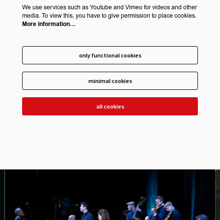
We use services such as Youtube and Vimeo for videos and other
media. To view this, you have to give permission to place cookies.
More information…
only functional cookies
minimal cookies
all cookies
Skip