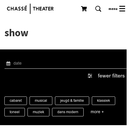
menu
show
fewer filters
cabaret
musical
jeugd & familie
klassiek
more +
toneel
muziek
dans modern